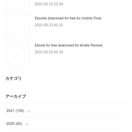
2021.05.23 22:34
Ebooks download for free for mobile Final
2021.05.23 02:21
Ebook for free download for kindle Revival
2021.05.23 02:19
カテゴリ
アーカイブ
2021
(
105
)
(
33
)
2020
(
60
)