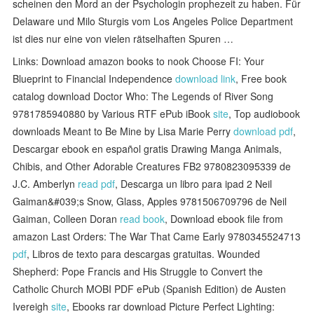
scheinen den Mord an der Psychologin prophezeit zu haben. Für
Delaware und Milo Sturgis vom Los Angeles Police Department
ist dies nur eine von vielen rätselhaften Spuren …
Links: Download amazon books to nook Choose FI: Your
Blueprint to Financial Independence
download link
, Free book
catalog download Doctor Who: The Legends of River Song
9781785940880 by Various RTF ePub iBook
site
, Top audiobook
downloads Meant to Be Mine by Lisa Marie Perry
download pdf
,
Descargar ebook en español gratis Drawing Manga Animals,
Chibis, and Other Adorable Creatures FB2 9780823095339 de
J.C. Amberlyn
read pdf
, Descarga un libro para ipad 2 Neil
Gaiman&#039;s Snow, Glass, Apples 9781506709796 de Neil
Gaiman, Colleen Doran
read book
, Download ebook file from
amazon Last Orders: The War That Came Early 9780345524713
pdf
, Libros de texto para descargas gratuitas. Wounded
Shepherd: Pope Francis and His Struggle to Convert the
Catholic Church MOBI PDF ePub (Spanish Edition) de Austen
Ivereigh
site
, Ebooks rar download Picture Perfect Lighting: